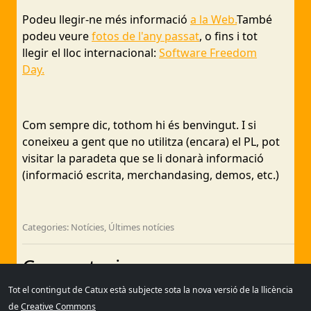
Podeu llegir-ne més informació
a la Web.
També
podeu veure
fotos de l'any passat
, o fins i tot
llegir el lloc internacional:
Software Freedom
Day.
Com sempre dic, tothom hi és benvingut. I si
coneixeu a gent que no utilitza (encara) el PL, pot
visitar la paradeta que se li donarà informació
(informació escrita, merchandasing, demos, etc.)
Categories: Notícies, Últimes notícies
Comentaris
Tot el contingut de Catux està subjecte sota la nova versió de la llicència
Sense comentaris
de
Creative Commons