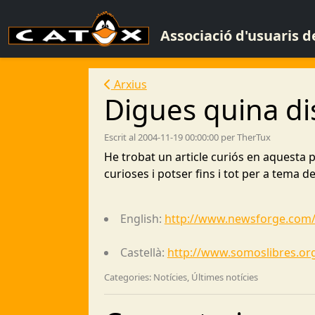
Associació d'usuaris 
Arxius
Digues quina dist
Escrit al 2004-11-19 00:00:00 per TherTux
He trobat un article curiós en aquesta p
curioses i potser fins i tot per a tema d
English:
http://www.newsforge.com/a
Castellà:
http://www.somoslibres.o
Categories: Notícies, Últimes notícies