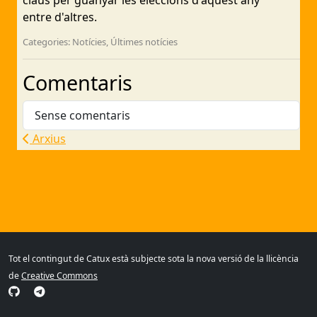
claus per guanyar les eleccions d'aquest any
entre d'altres.
Categories: Notícies, Últimes notícies
Comentaris
Sense comentaris
Arxius
Tot el contingut de Catux està subjecte sota la nova versió de la llicència
de
Creative Commons