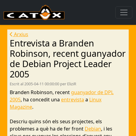
Arxius
Entrevista a Branden
Robinson, recent guanyador
de Debian Project Leader
2005
Escrit al 2005-04-11 00:00:00 per EliziR
Branden Robinson, recent
guanyador de DPL
2005
, ha concedit una
entrevista
a
Linux
Magazine
.
Descriu quins són els seus projectes, els
problemes a què ha de fer front
Debian
, i les