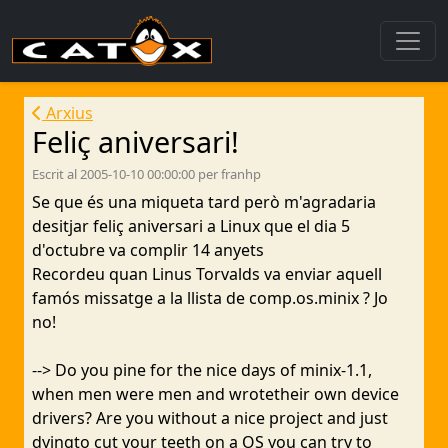
Arxius
Feliç aniversari!
Escrit al 2005-10-10 00:00:00 per franhp
Se que és una miqueta tard però m'agradaria
desitjar feliç aniversari a Linux que el dia 5
d'octubre va complir 14 anyets
Recordeu quan Linus Torvalds va enviar aquell
famós missatge a la llista de comp.os.minix ? Jo
no!
--> Do you pine for the nice days of minix-1.1,
when men were men and wrotetheir own device
drivers? Are you without a nice project and just
dyingto cut your teeth on a OS you can try to