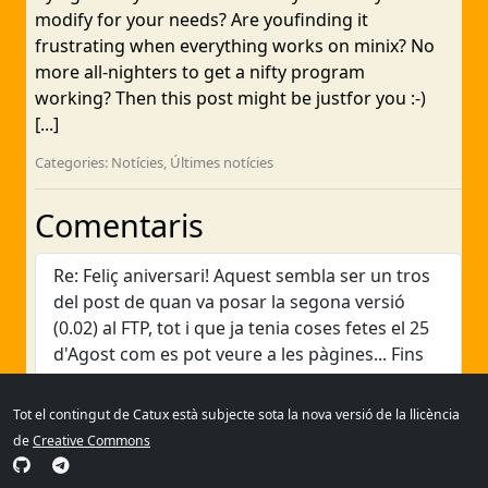
modify for your needs? Are youfinding it
frustrating when everything works on minix? No
more all-nighters to get a nifty program
working? Then this post might be justfor you :-)
[...]
Categories: Notícies, Últimes notícies
Comentaris
Re: Feliç aniversari! Aquest sembla ser un tros
del post de quan va posar la segona versió
(0.02) al FTP, tot i que ja tenia coses fetes el 25
d'Agost com es pot veure a les pàgines... Fins
aviat!
Escrit al 2006-12-29 02:14:23 per cpina
Tot el contingut de Catux està subjecte sota la nova versió de la llicència
de
Creative Commons
Arxius