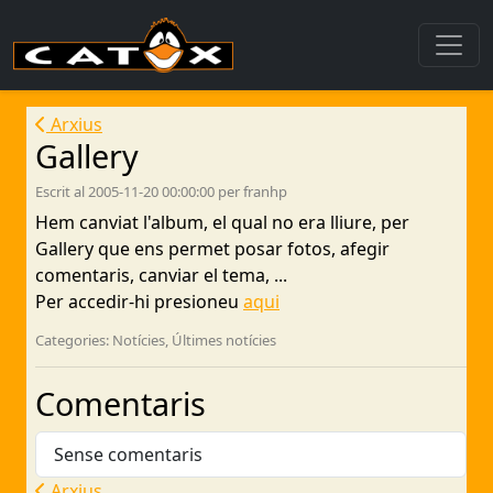
Arxius
Gallery
Escrit al 2005-11-20 00:00:00 per franhp
Hem canviat l'album, el qual no era lliure, per
Gallery que ens permet posar fotos, afegir
comentaris, canviar el tema, ...
Per accedir-hi presioneu
aqui
Categories: Notícies, Últimes notícies
Comentaris
Sense comentaris
Arxius