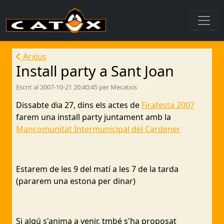
Arxius
Install party a Sant Joan
Escrit al 2007-10-21 20:40:45 per Mecatxis
Dissabte dia 27, dins els actes de
Firafesta 2007
farem una install party juntament amb la
Mancomunitat Intermunicipal del Cardener
Estarem de les 9 del matí a les 7 de la tarda
(pararem una estona per dinar)
Si algú s'anima a venir, tmbé s'ha proposat