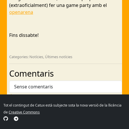
(extraoficialment) fer una game party amb el
openarena
Fins dissabte!
Categories: Notícies, Últimes notícies
Comentaris
Sense comentaris
Arxius
Tot el contingut de Catux està subjecte sota la nova versió de la llicència
de
Creative Commons