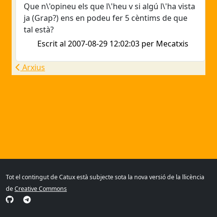
Que n\'opineu els que l\'heu v si algú l\'ha vista
ja (Grap?) ens en podeu fer 5 cèntims de que
tal està?
Escrit al 2007-08-29 12:02:03 per Mecatxis
Arxius
Tot el contingut de Catux està subjecte sota la nova versió de la llicència
de
Creative Commons