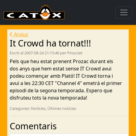
Arxius
It Crowd ha tornat!!!
Escrit al 2007-08-24 21:15:46 per Pinucset
Pels que heu estat prenent Prozac durant els
dos anys que hem estat sense IT Crowd avui
podeu començar amb Plató! IT Crowd torna i
avui a les 22:30 CET "Channel 4" emetrà el primer
episodi de la segona temporada. Espero que
disfruteu tots la nova temporada!
Categories: Notícies, Últimes notícies
Comentaris