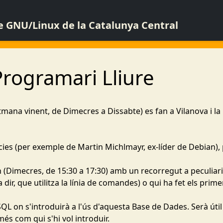
de GNU/Linux de la Catalunya Central
Programari Lliure
a setmana vinent, de Dimecres a Dissabte) es fan a Vilanova i la
s (per exemple de Martin Michlmayr, ex-líder de Debian), pon
 (Dimecres, de 15:30 a 17:30) amb un recorregut a peculiarita
 dir, que utilitza la línia de comandes) o qui ha fet els primers
QL on s'introduirà a l'ús d'aquesta Base de Dades. Serà útil (
és com qui s'hi vol introduir.