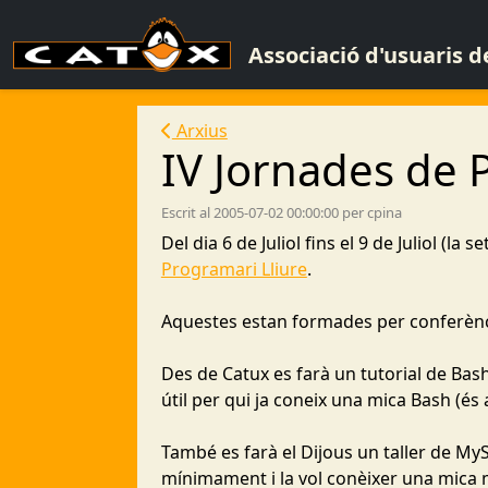
Associació d'usuaris 
Arxius
IV Jornades de 
Escrit al 2005-07-02 00:00:00 per cpina
Del dia 6 de Juliol fins el 9 de Juliol (l
Programari Lliure
.
Aquestes estan formades per conferèncie
Des de Catux es farà un tutorial de Bash
útil per qui ja coneix una mica Bash (és a
També es farà el Dijous un taller de MyS
mínimament i la vol conèixer una mica m