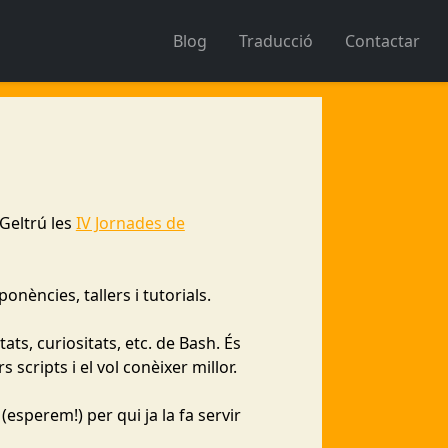
Blog
Traducció
Contactar
 Geltrú les
IV Jornades de
ències, tallers i tutorials.
ts, curiositats, etc. de Bash. És
 scripts i el vol conèixer millor.
esperem!) per qui ja la fa servir