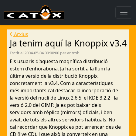
Arxius
Ja tenim aquí la Knoppix v3.4
Escrit al 2004-05-04 00:00:00 per antroh
Els usuaris d'aquesta magnífica distribució
estem d'enhorabona. Ja ha sortit a la llum la
última versió de la distribució Knoppix,
concretament la v3.4. Com a característiques
més importants cal destacar la incorporació de
la versió del nucli de Linux 2.6.5, el KDE 3.2.2 i la
versió 2.0 del GIMP. Ja es pot baixar dels
servidors amb rèplica (mirrors) oficials, i ben
aviat, de tots els altres servidors habituals. No
cal recordar que Knoppix es pot arrencar des de
CD (live CD), i que això la converteix en una