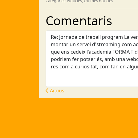
Categories: Notícies, Últimes notícies
Comentaris
Re: Jornada de treball program La ve
montar un servei d'streaming com aq
que ens cedeix l'academia FORMA'T de 
podriem fer potser és, amb una webc
res com a curiositat, com fan en alg
Arxius