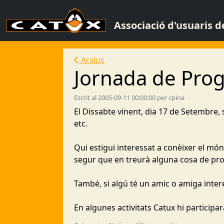
Associació d'usuaris 
Arxius
Jornada de Progr
Escrit al 2005-09-11 00:00:00 per cpina
El Dissabte vinent, dia 17 de Setembre, 
etc.
Qui estigui interessat a conèixer el món
segur que en treurà alguna cosa de prof
També, si algú té un amic o amiga intere
En algunes activitats Catux hi participa