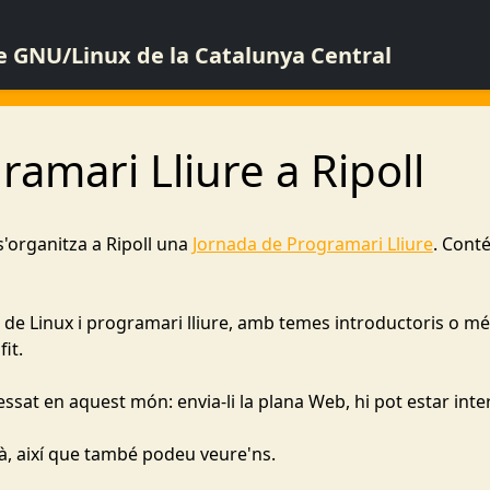
de GNU/Linux de la Catalunya Central
amari Lliure a Ripoll
s'organitza a Ripoll una
Jornada de Programari Lliure
. Conté
 de Linux i programari lliure, amb temes introductoris o més
it.
ssat en aquest món: envia-li la plana Web, hi pot estar inte
rà, així que també podeu veure'ns.