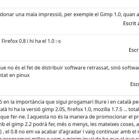
nar una mala impressió, per exemple el Gimp 1.0, quan ara 
Escrit
Firefox 0.8 i hi ha el 1.0 :-s
Escr
e no és el fet de distribuir software retrassat, sinó software
tat en pinux
Esc
 en la importància que sigui progamari lliure i en català però
à hi ha la versió gimp 2.05, firefox 1.0, mozilla 1.7.5 ... to
 que fer-ne. I aquesta no és la manera de promocionar el pr
b el gimp 2.2 podrà fer, més o menys, les mateixes coses, am
 , el 0.8 no em va acabar d'agradar i vaig continuar amb el 
 programari millor o com a minim igual de bo que al que 