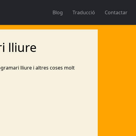
Blog
Traducció
Contactar
 lliure
ramari lliure i altres coses molt