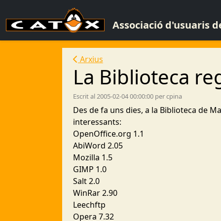
Associació d'usuaris 
Arxius
La Biblioteca r
Escrit al 2005-02-04 00:00:00 per cpina
Des de fa uns dies, a la Biblioteca de M
interessants:
OpenOffice.org 1.1
AbiWord 2.05
Mozilla 1.5
GIMP 1.0
Salt 2.0
WinRar 2.90
Leechftp
Opera 7.32