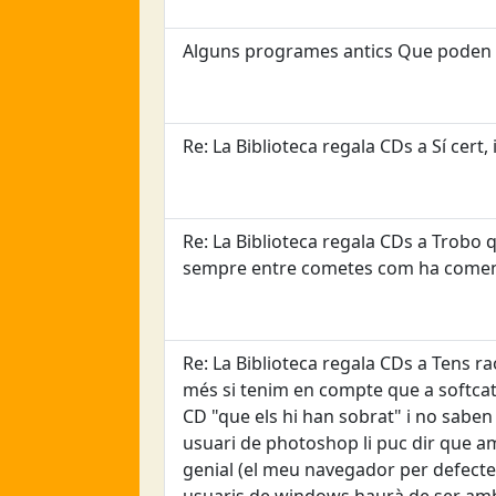
Alguns programes antics Que poden do
Re: La Biblioteca regala CDs a Sí cert, i 
Re: La Biblioteca regala CDs a Trobo qu
sempre entre cometes com ha comen
Re: La Biblioteca regala CDs a Tens raó
més si tenim en compte que a softcatal
CD "que els hi han sobrat" i no saben
usuari de photoshop li puc dir que am
genial (el meu navegador per defecte)
usuaris de windows haurà de ser amb