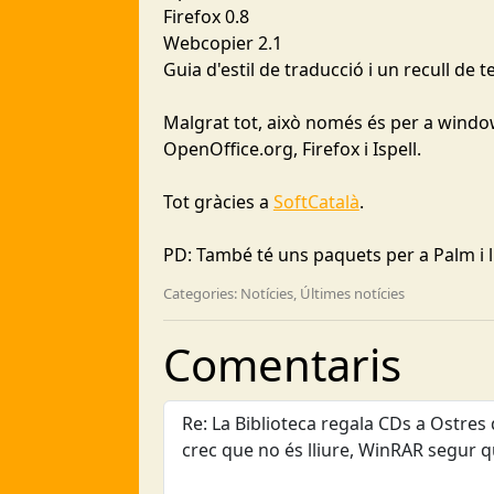
Firefox 0.8
Webcopier 2.1
Guia d'estil de traducció i un recull de 
Malgrat tot, això només és per a window
OpenOffice.org, Firefox i Ispell.
Tot gràcies a
SoftCatalà
.
PD: També té uns paquets per a Palm i l
Categories: Notícies, Últimes notícies
Comentaris
Re: La Biblioteca regala CDs a Ostres
crec que no és lliure, WinRAR segur q