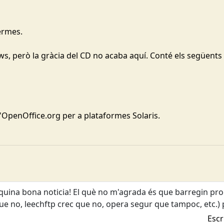
termes.
s, però la gràcia del CD no acaba aquí. Conté els següents
'OpenOffice.org per a plataformes Solaris.
 quina bona noticia! El què no m'agrada és que barregin progr
ue no, leechftp crec que no, opera segur que tampoc, etc.) p
Escr