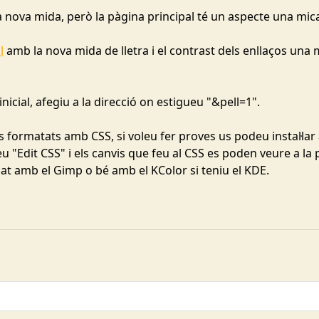
a nova mida, però la pàgina principal té un aspecte una mic
l
amb la nova mida de lletra i el contrast dels enllaços una 
inicial, afegiu a la direcció on estigueu "&pell=1".
 formatats amb CSS, si voleu fer proves us podeu instal·lar 
eu "Edit CSS" i els canvis que feu al CSS es poden veure a la
 amb el Gimp o bé amb el KColor si teniu el KDE.