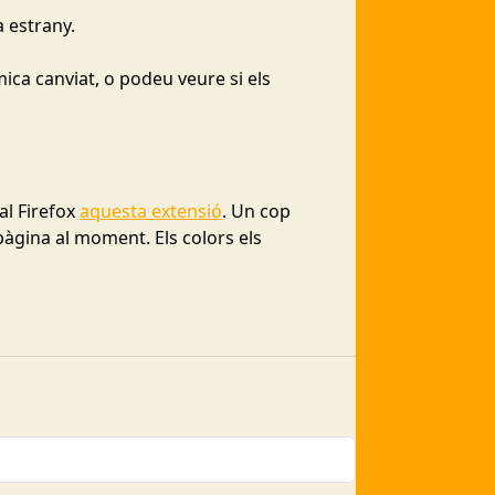
a estrany.
mica canviat, o podeu veure si els
al Firefox
aquesta extensió
. Un cop
 pàgina al moment. Els colors els