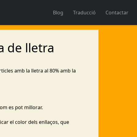
Blog
Traducció
Contactar
 de lletra
rticles amb la lletra al 80% amb la
com es pot millorar.
car el color dels enllaços, que