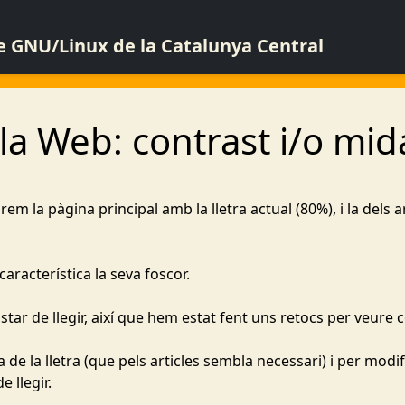
de GNU/Linux de la Catalunya Central
la Web: contrast i/o mida
em la pàgina principal amb la lletra actual (80%), i la dels a
aracterística la seva foscor.
star de llegir, així que hem estat fent uns retocs per veure 
e la lletra (que pels articles sembla necessari) i per modifi
 llegir.