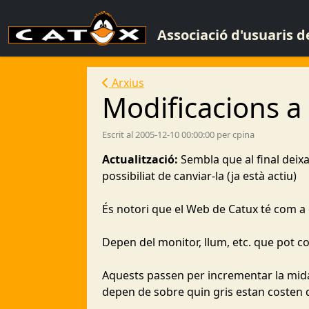
Associació d'usuaris 
Arxius
Modificacions a 
Escrit al 2005-12-10 00:00:00 per cpina
Actualització:
Sembla que al final deixar
possibiliat de canviar-la (ja està actiu)
És notori que el Web de Catux té com a c
Depen del monitor, llum, etc. que pot co
Aquests passen per incrementar la mida d
depen de sobre quin gris estan costen de