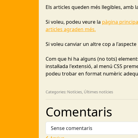
Els articles queden més llegibles, amb l
Si voleu, podeu veure la
pàgina principa
articles agraden més.
Si voleu canviar un altre cop a l'aspecte 
Com que hi ha alguns (no tots) elements
instal·lada l'extensió, al menú CSS prem
podeu trobar en format numèric adequat
Categories: Notícies, Últimes notícies
Comentaris
Sense comentaris