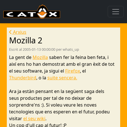
Arxius
Mozilla 2
Escrit al 2005-01-13 00:00:00 per whats_up
La gent de
Mozilla
saben fer la feina ben feta, i
així ens ho han demostrat amb el gran èxit de tot
el seu software, ja sigui el
Firefox
, el
Thunderbird
, o la
suite sencera.
Ara ja estàn pensant en la següent saga dels
seus productes per tal de no deixar de
sorprendre'ns :). Si voleu veure les noves
tecnologies que ens esperen en el futur, podeu
visitar
el seu wiki
.
Un cop d'ull cap al futur! :P