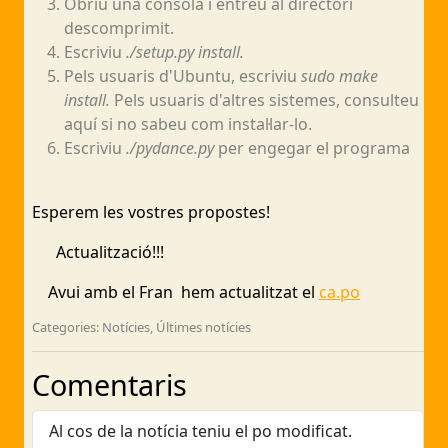
Obriu una consola i entreu al directori
descomprimit.
Escriviu
./setup.py install.
Pels usuaris d'Ubuntu, escriviu
sudo make
install.
Pels usuaris d'altres sistemes, consulteu
aquí si no sabeu com instal·lar-lo.
Escriviu
./pydance.py
per engegar el programa
Esperem les vostres propostes!
Actualització!!!
Avui amb el Fran hem actualitzat el
ca.po
Categories: Notícies, Últimes notícies
Comentaris
Al cos de la notícia teniu el po modificat.