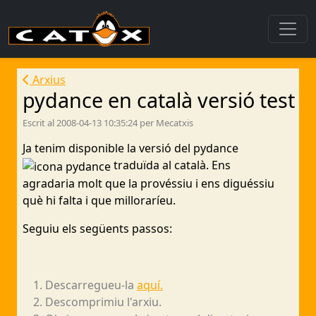
Arxius
pydance en català versió test
Escrit al 2008-04-13 10:35:24 per Mecatxis
Ja tenim disponible la versió del pydance
traduïda al català. Ens
agradaria molt que la provéssiu i ens diguéssiu
què hi falta i que milloraríeu.
Seguiu els següents passos:
Descarregueu-la
aquí.
Descomprimiu l'arxiu.