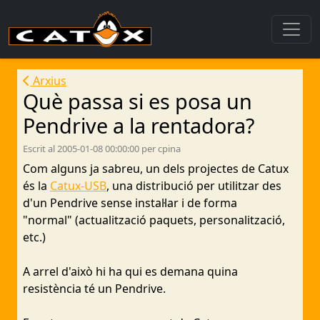
Arxius
Què passa si es posa un
Pendrive a la rentadora?
Escrit al 2005-01-08 00:00:00 per cpina
Com alguns ja sabreu, un dels projectes de Catux
és la
Catux-USB
, una distribució per utilitzar des
d'un Pendrive sense instal·lar i de forma
"normal" (actualització paquets, personalització,
etc.)
A arrel d'això hi ha qui es demana quina
resistència té un Pendrive.