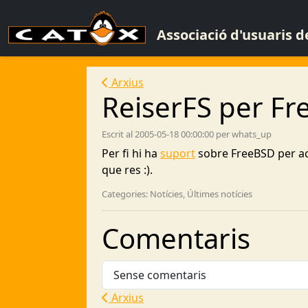
Associació d'usuaris 
Arxius
ReiserFS per F
Escrit al 2005-05-18 00:00:00 per whats_up
Per fi hi ha
suport
sobre FreeBSD per ac
que res :).
Categories: Notícies, Últimes notícies
Comentaris
Sense comentaris
Arxius