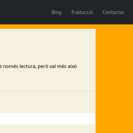
Blog
Traducció
Contactar
e només lectura, però val més això