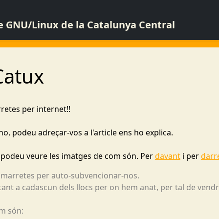
de GNU/Linux de la Catalunya Central
Catux
etes per internet!!
o, podeu adreçar-vos a l'article ens ho explica.
e, podeu veure les imatges de com són. Per
davant
i per
darr
mmarretes per auto-subvencionar-nos.
nt a cadascun dels llocs per on hem anat, per tal de vendr
om són: