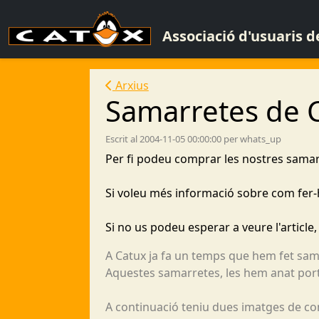
Associació d'usuaris 
Arxius
Samarretes de 
Escrit al 2004-11-05 00:00:00 per whats_up
Per fi podeu comprar les nostres samarr
Si voleu més informació sobre com fer-h
Si no us podeu esperar a veure l'articl
A Catux ja fa un temps que hem fet sa
Aquestes samarretes, les hem anat porta
A continuació teniu dues imatges de c