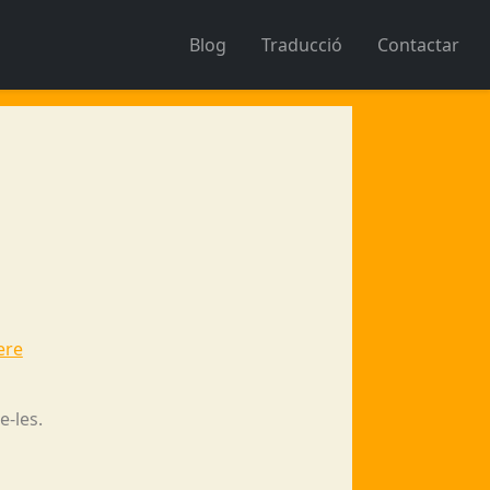
Blog
Traducció
Contactar
ere
e-les.