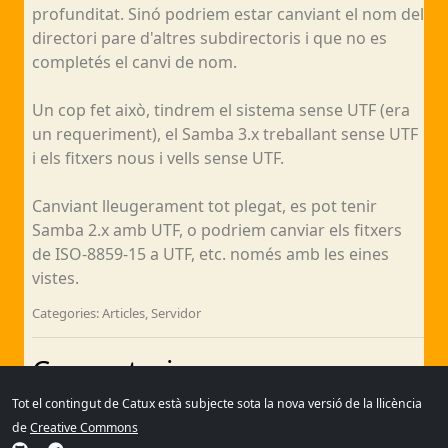
profunditat. Sinó podriem estar canviant el nom del
directori pare d'altres subdirectoris i que no es
completés el canvi de nom.
Un cop fet això, tindrem el sistema sense UTF (era
un requeriment), el Samba 3.x treballant sense UTF
i els fitxers nous i vells sense UTF.
Canviant lleugerament tot plegat, es pot tenir
Samba 2.x amb UTF, o podriem canviar els fitxers
de ISO-8859-15 a UTF, etc. només amb les eines
vistes.
Categories: Articles, Servidor
Comentaris
Tot el contingut de Catux està subjecte sota la nova versió de la llicència
Sense comentaris
de
Creative Commons