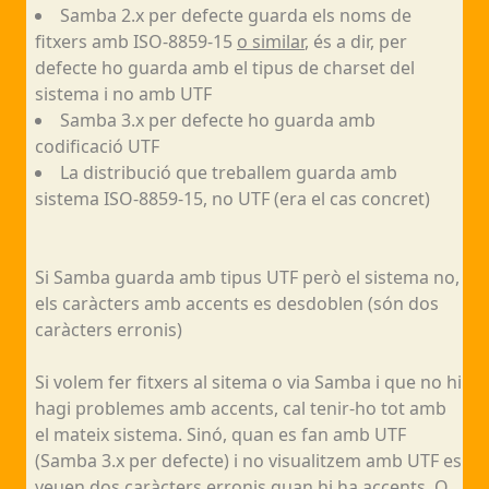
Samba 2.x per defecte guarda els noms de
fitxers amb ISO-8859-15
o similar
, és a dir, per
defecte ho guarda amb el tipus de charset del
sistema i no amb UTF
Samba 3.x per defecte ho guarda amb
codificació UTF
La distribució que treballem guarda amb
sistema ISO-8859-15, no UTF (era el cas concret)
Si Samba guarda amb tipus UTF però el sistema no,
els caràcters amb accents es desdoblen (són dos
caràcters erronis)
Si volem fer fitxers al sitema o via Samba i que no hi
hagi problemes amb accents, cal tenir-ho tot amb
el mateix sistema. Sinó, quan es fan amb UTF
(Samba 3.x per defecte) i no visualitzem amb UTF es
veuen dos caràcters erronis quan hi ha accents. O