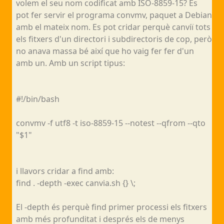
volem el seu nom codificat amb ISO-8859-15? Es
pot fer servir el programa convmv, paquet a Debian
amb el mateix nom. Es pot cridar perquè canviï tots
els fitxers d'un directori i subdirectoris de cop, però
no anava massa bé així que ho vaig fer fer d'un
amb un. Amb un script tipus:
#!/bin/bash
convmv -f utf8 -t iso-8859-15 --notest --qfrom --qto
"$1"
i llavors cridar a find amb:
find . -depth -exec canvia.sh {} \;
El -depth és perquè find primer processi els fitxers
amb més profunditat i després els de menys