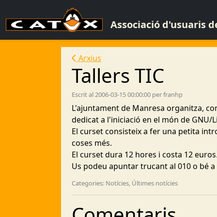
Associació d'usuaris 
Arxius
Tallers TIC
Escrit al 2006-03-15 00:00:00 per franhp
L'ajuntament de Manresa organitza, com c
dedicat a l'iniciació en el món de GNU/
El curset consisteix a fer una petita intr
coses més.
El curset dura 12 hores i costa 12 euros
Us podeu apuntar trucant al 010 o bé a
Categories: Notícies, Últimes notícies
Comentaris