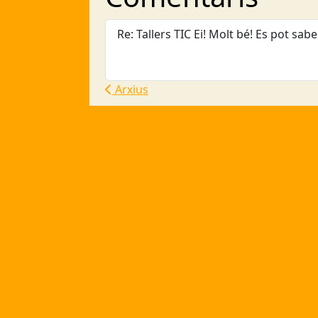
Re: Tallers TIC Ei! Molt bé! Es pot sab
Arxius