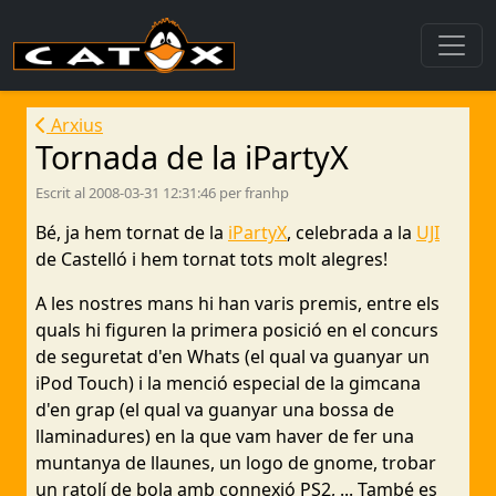
Arxius
Tornada de la iPartyX
Escrit al 2008-03-31 12:31:46 per franhp
Bé, ja hem tornat de la
iPartyX
, celebrada a la
UJI
de Castelló i hem tornat tots molt alegres!
A les nostres mans hi han varis premis, entre els
quals hi figuren la primera posició en el concurs
de seguretat d'en Whats (el qual va guanyar un
iPod Touch) i la menció especial de la gimcana
d'en grap (el qual va guanyar una bossa de
llaminadures) en la que vam haver de fer una
muntanya de llaunes, un logo de gnome, trobar
un ratolí de bola amb connexió PS2, ... També es