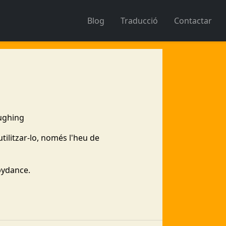
Blog
Traducció
Contactar
tilitzar-lo, només l'heu de
pydance.