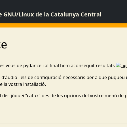
de GNU/Linux de la Catalunya Central
ce
les veus de pydance i al final hem aconseguit resultats
s d'àudio i els de configuració necessaris per a que pugueu u
la vostra instal·lació.
l discjòquei "catux" des de les opcions del vostre menú de 