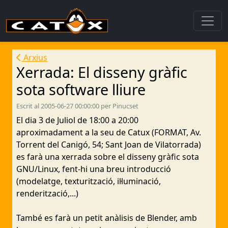
Arxius
Xerrada: El disseny gràfic
sota software lliure
Escrit al 2005-06-27 00:00:00 per Pinucset
El dia 3 de Juliol de 18:00 a 20:00
aproximadament a la seu de Catux (FORMAT, Av.
Torrent del Canigó, 54; Sant Joan de Vilatorrada)
es farà una xerrada sobre el disseny gràfic sota
GNU/Linux, fent-hi una breu introducció
(modelatge, texturització, il·luminació,
renderització,...)
També es farà un petit anàlisis de Blender, amb